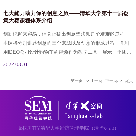
台，进一步丰富校园创新，并通过赛事交流为新同学的创新
之路提供助力！
七大能力助力你的创意之旅——清华大学第十一届创
意大赛课程体系介绍
创新说起来容易，但真正提出创意想法却是个艰难的过程。
本课将分别讲述创意的三个来源以及创意的形成过程，并利
用IDEO公司设计购物车的视频作为教学工具，展示一个团队
需要历经的整个创新过程。其实无论是产品的设计，还是组
2022-03-31
织架构的创新，甚至是创新和学科的结合，都可以运用这个
流程。本讲的主要目的是让大家对这个创新流程有一个切身
第一页
<<上一页
下一页>>
尾页
的体会。
版权所有©清华大学经济管理学院（清华x-lab）