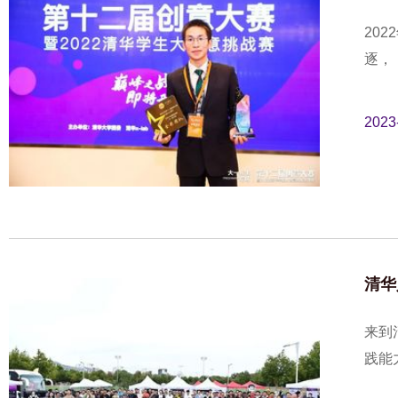
20
逐，
2023
清华
来到
践能